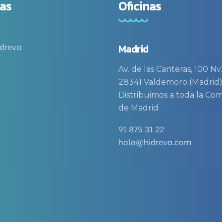
as
Oficinas
idreva
Madrid
Av. de las Canteras, 100 Nv
28341 Valdemoro (Madrid
Distribuimos a toda la C
de Madrid
91 875 31 22
hola@hidreva.com